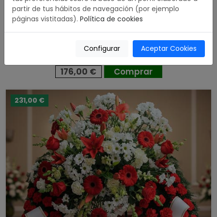
partir de tus hábitos de navegación (por ejemplo
páginas vistitadas).
Política de cookies
Centro funerario de 30 rosas blancas
Configurar
Aceptar Cookies
4.88 / 5
176,00 €
Comprar
231,00 €