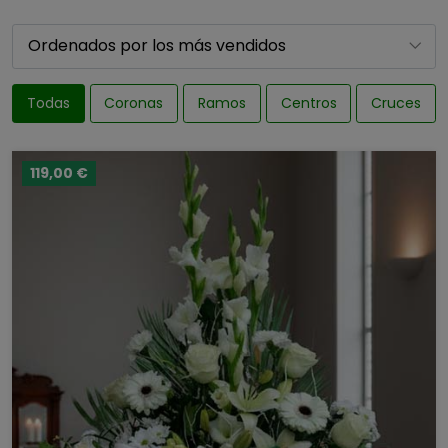
Todas
Coronas
Ramos
Centros
Cruces
119,00 €