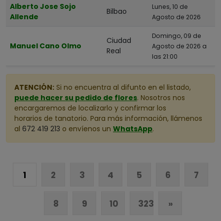
Alberto Jose Sojo
Castellón
Lunes, 10 de
Bilbao
Allende
Agosto de 2026
Ciudad Real
Domingo, 09 de
Córdoba
Ciudad
Manuel Cano Olmo
Agosto de 2026 a
Real
Cuenca
las 21:00
Girona
Granada
ATENCIÓN:
Si no encuentra al difunto en el listado,
puede hacer su pedido de flores
. Nosotros nos
Guadalajara
encargaremos de localizarlo y confirmar los
Guipuzcoa
horarios de tanatorio. Para más información, llámenos
al
672 419 213
o envíenos un
WhatsApp
.
Huelva
Huesca
Illes Balears
1
2
3
4
5
6
7
Jaén
La Rioja
8
9
10
323
»
Las Palmas