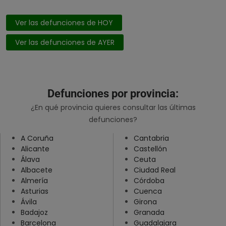
León
Ver las defunciones de HOY
Lleida
Lugo
Ver las defunciones de AYER
Madrid
Málaga
Murcia
Defunciones por provincia:
Navarra
¿En qué provincia quieres consultar las últimas
defunciones?
Ourense
Palencia
A Coruña
Cantabria
Alicante
Castellón
Pontevedra
Álava
Ceuta
Salamanca
Albacete
Ciudad Real
Almería
Córdoba
Santa Cruz De Tenerife
Asturias
Cuenca
Segovia
Ávila
Girona
Badajoz
Granada
Sevilla
Barcelona
Guadalajara