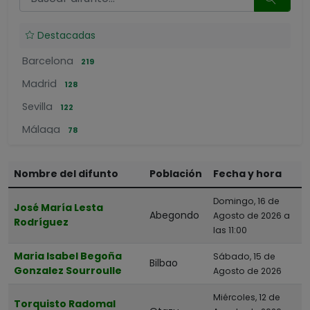
Destacadas
Barcelona
219
Madrid
128
Sevilla
122
Málaga
78
Pamplona
63
Nombre del difunto
Población
Fecha y hora
Gijón
58
Hospitalet De Llobregat
55
Domingo, 16 de
José María Lesta
Abegondo
Agosto de 2026 a
Badalona
Rodríguez
52
las 11:00
Bilbao
50
Maria Isabel Begoña
Sábado, 15 de
Bilbao
Valladolid
50
Gonzalez Sourroulle
Agosto de 2026
Miércoles, 12 de
POR PROVINCIAS
Torquisto Radomal