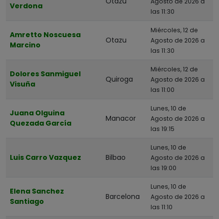
Otazu
Agosto de 2026 a
Verdona
A Coruña
las 11:30
Álava
Miércoles, 12 de
Amretto Noscuesa
Albacete
Otazu
Agosto de 2026 a
Marcino
las 11:30
Alicante
Almería
Miércoles, 12 de
Dolores Sanmiguel
Quiroga
Agosto de 2026 a
Visuña
Asturias
las 11:00
Ávila
Lunes, 10 de
Juana Olguina
Badajoz
Manacor
Agosto de 2026 a
Quezada García
las 19:15
Barcelona
Bizkaia
Lunes, 10 de
Luis Carro Vazquez
Bilbao
Agosto de 2026 a
Burgos
las 19:00
Cáceres
Lunes, 10 de
Elena Sanchez
Cádiz
Barcelona
Agosto de 2026 a
Santiago
las 11:10
Cantabria