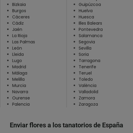
Bizkaia
Soria
Guipúzcoa
Burgos
Huelva
Tarragona
Cáceres
Huesca
Cádiz
Illes Balears
Teruel
Jaén
Pontevedra
Toledo
La Rioja
Salamanca
Las Palmas
Segovia
Valencia
León
Sevilla
Valladolid
Lleida
Soria
Lugo
Tarragona
Zamora
Madrid
Tenerife
Zaragoza
Málaga
Teruel
Melilla
Toledo
Murcia
València
Navarra
Valladolid
Ourense
Zamora
Palencia
Zaragoza
Enviar flores a los tanatorios de España